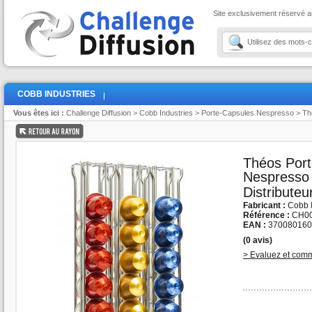
Site exclusivement réservé a
COBB INDUSTRIES
Vous êtes ici :
Challenge Diffusion
>
Cobb Industries
>
Porte-Capsules Nespresso
> Th
Théos Port
Nespresso
Distributeu
Fabricant :
Cobb I
Référence :
CH00
EAN :
370080160
(0 avis)
> Evaluez et comm