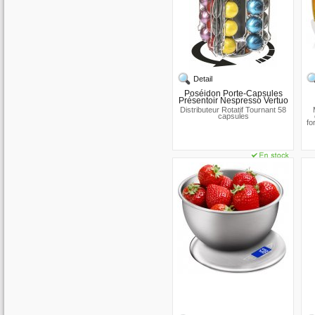
Detail
Poséidon Porte-Capsules
Présentoir Nespresso Vertuo
Distributeur Rotatif Tournant 58
capsules
fo