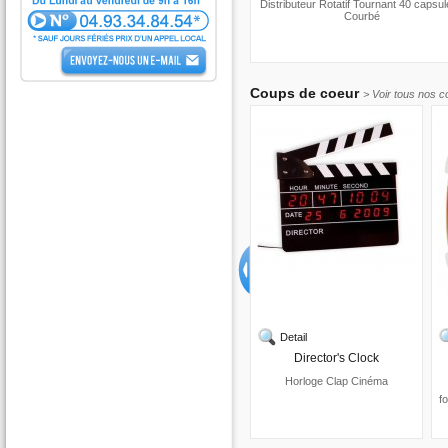
Distributeur Rotatif Tournant 40 capsul
Courbé
Coups de coeur
> Voir tous nos 
Detail
Director's Clock
Horloge Clap Cinéma
f